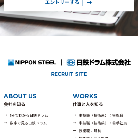
arrow_right_alt
エントリーする
RECRUIT SITE
ABOUT US
WORKS
会社を知る
仕事と人を知る
1分でわかる日鉄ドラム
事技職（技術系）：管理職
数字で見る日鉄ドラム
事技職（技術系）：若手社員
技能職：班長